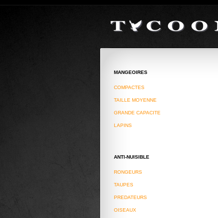
WWW.TYCOON-JSC.COM
FAIL (the browser should render some f
MANGEOIRES
COMPACTES
TAILLE MOYENNE
GRANDE CAPACITE
LAPINS
ANTI-NUISIBLE
RONGEURS
TAUPES
PREDATEURS
OISEAUX