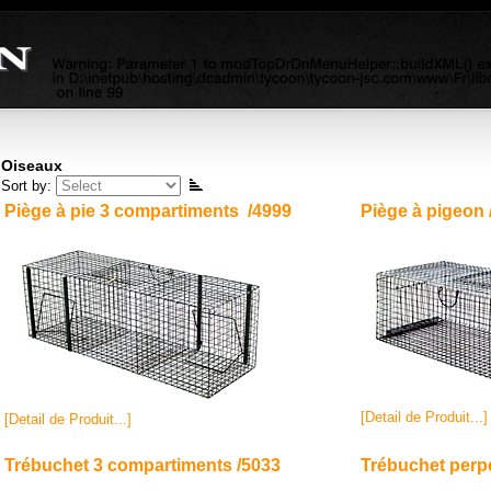
lash content, not this).
Oiseaux
Sort by:
Piège à pie 3 compartiments /4999
Piège à pigeon 
[Detail de Produit...]
[Detail de Produit...]
Trébuchet 3 compartiments /5033
Trébuchet perpé