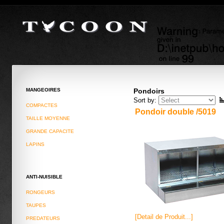
WWW.TYCOON-JSC.COM
FAIL (the browser should render some flash content, not this).
MANGEOIRES
Pondoirs
Sort by:
COMPACTES
Pondoir double /5019
TAILLE MOYENNE
GRANDE CAPACITE
LAPINS
ANTI-NUISIBLE
RONGEURS
TAUPES
[Detail de Produit...]
PREDATEURS