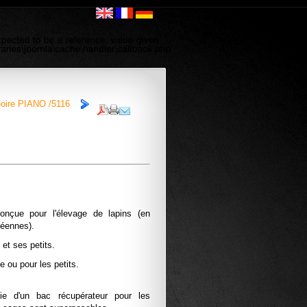
oire PIANO /5116
nçue pour l'élevage de lapins (en
péennes).
et ses petits.
 ou pour les petits.
ie d'un bac récupérateur pour les