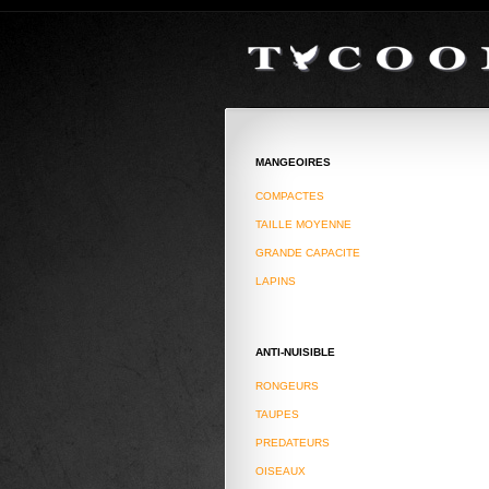
WWW.TYCOON-JSC.COM
FAIL (the browser should render some f
MANGEOIRES
COMPACTES
TAILLE MOYENNE
GRANDE CAPACITE
LAPINS
ANTI-NUISIBLE
RONGEURS
TAUPES
PREDATEURS
OISEAUX