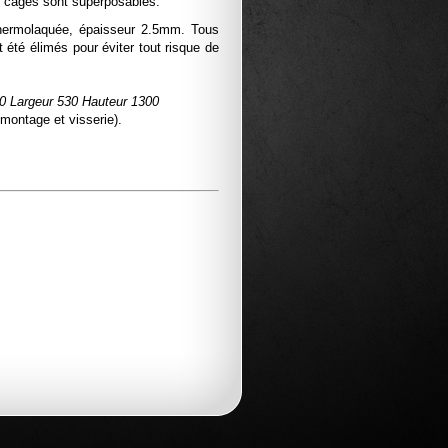
es cages sont superposables.
thermolaquée, épaisseur 2.5mm. Tous
t été élimés pour éviter tout risque de
0 Largeur 530 Hauteur 1300
montage et visserie).