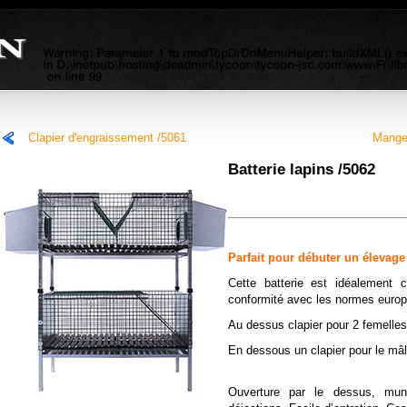
lash content, not this).
Clapier d'engraissement /5061
Mange
Batterie lapins /5062
P
arfait p
our
débuter un élevage
Ce
tte
batterie
est idéalement co
conformité avec les normes euro
Au dessus clapier pour 2 femelles 
En dessous un clapier pour le mâle
Ouverture par le dessus, mun